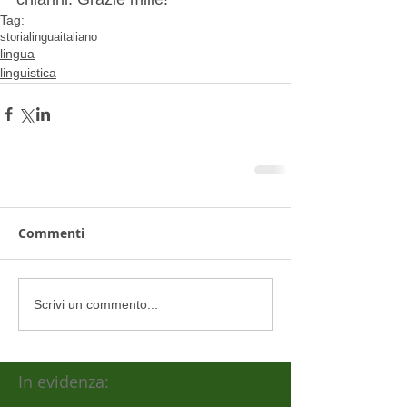
Tag:
storia
lingua
italiano
lingua
linguistica
Commenti
Scrivi un commento...
In evidenza: