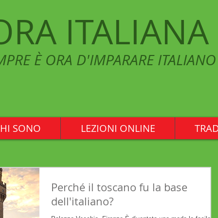
ORA ITALIANA
MPRE È ORA D'IMPARARE ITALIANO
HI SONO
LEZIONI ONLINE
TRAD
Perché il toscano fu la base
dell'italiano?