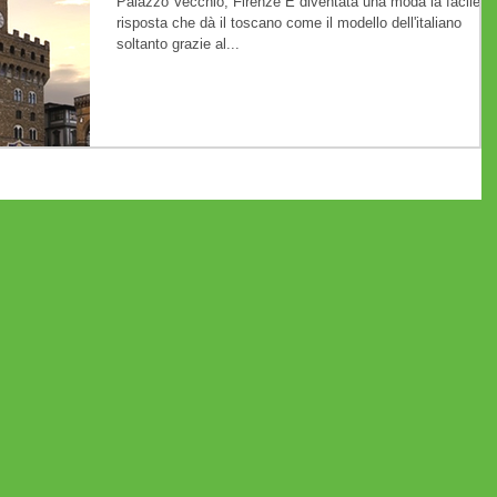
Palazzo Vecchio, Firenze È diventata una moda la facile
risposta che dà il toscano come il modello dell'italiano
soltanto grazie al...