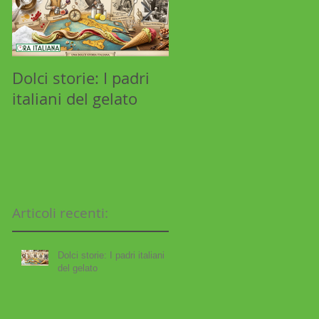
Dolci storie: I padri
Stilnovista: Aldo
italiani del gelato
Manuzio e l'industri
libraria
Articoli recenti:
Dolci storie: I padri italiani
del gelato