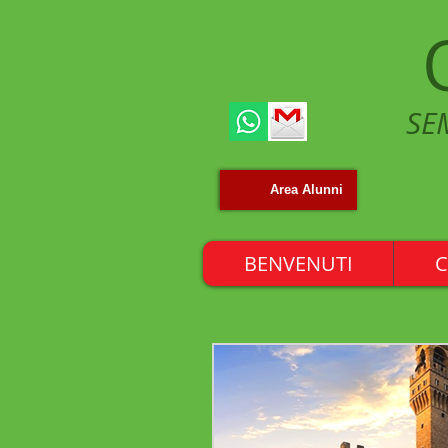
SE
Area Alunni
BENVENUTI
C