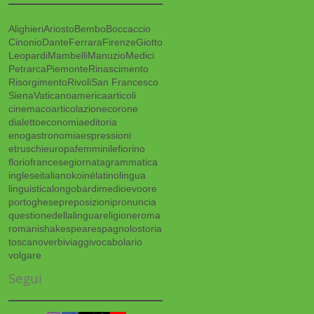
Alighieri
Ariosto
Bembo
Boccaccio
Cinonio
Dante
Ferrara
Firenze
Giotto
Leopardi
Mambelli
Manuzio
Medici
Petrarca
Piemonte
Rinascimento
Risorgimento
Rivoli
San Francesco
Siena
Vaticano
america
articoli
cinema
coarticolazione
corone
dialetto
economia
editoria
enogastronomia
espressioni
etruschi
europa
femminile
fiorino
florio
francese
giornata
grammatica
inglese
italiano
koiné
latino
lingua
linguistica
longobardi
medioevo
ore
portoghese
preposizioni
pronuncia
questionedellalingua
religione
roma
romani
shakespeare
spagnolo
storia
toscano
verbi
viaggi
vocabolario
volgare
Segui