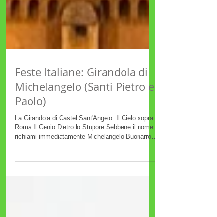
Feste Italiane: Girandola di
Michelangelo (Santi Pietro e
Paolo)
La Girandola di Castel Sant'Angelo: Il Cielo sopra
Roma Il Genio Dietro lo Stupore Sebbene il nome
richiami immediatamente Michelangelo Buonarroti
, la paternità della Girandola è una questione che
affascina ancora gli storici dell'arte. La tradizione
vuole che sia stato proprio il divino Michelangelo a