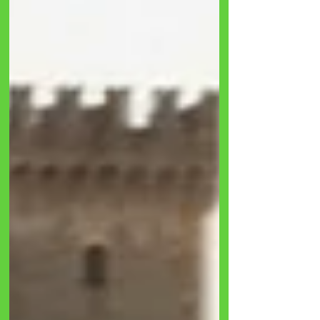
ideare questo meccanismo pirotecnico intorno al
1481, sotto il pontificato di Sisto IV, o forse più
tardi per Giulio II. Tuttavia, fu un altro gigante,
Gian Lorenzo Bernini ,