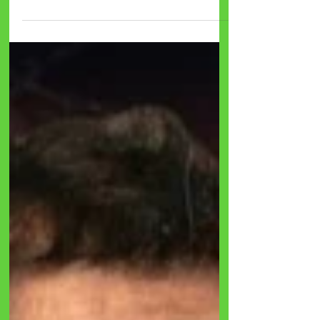
Marche, in quella splendida cittadina che risponde
al nome di Offida, in provincia di Ascoli Piceno.
Una terra di merletti a tombolo, di ottimi vini come
il Pecorino e la Passerina, e di tradizioni che
affondano le radici in un passato così remoto da
far girare la testa. Tra di queste, una delle
manifestazioni più singolari, viscerali e travolgenti
del panorama italiano: la festa de "Lu Bove Fint"
(Il Bue Finto).