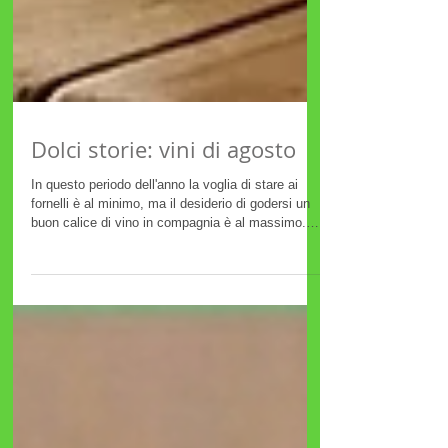
Dolci storie: vini di agosto
In questo periodo dell'anno la voglia di stare ai
fornelli è al minimo, ma il desiderio di godersi un
buon calice di vino in compagnia è al massimo.
Per agosto servono vini freschissimi, leggeri,
dissetanti, perfetti da servire ben freddi per
accompagnare aperitivi al tramonto, grigliate in
spiaggia o pranzi veloci a base di insalate colorate
e frutti di mare. 🏖️🥗