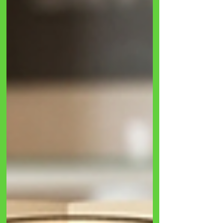
periodo, capaci di rinfrescare e stupire con storie
affascinanti. Prendete posto, il nostro viaggio di
agosto comincia ora!