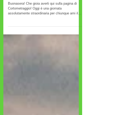
Cortometraggio: Sylvester
Stallone; 80 anni d'italianità
Buonasera! Che gioia averti qui sulla pagina di
Cortometraggio! Oggi è una giornata
assolutamente straordinaria per chiunque ami il
cinema, la cultura pop e le grandi storie di riscatto
umano. Alza il volume e preparati, perché oggi, 6
luglio 2026, celebriamo gli 80 anni di una leggenda
vivente: Sylvester Stallone!