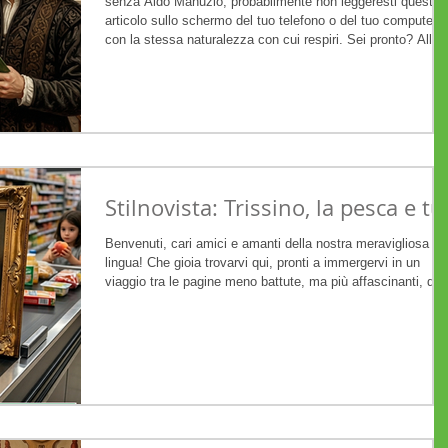
senza Aldo Manuzio, probabilmente non leggeresti questo
articolo sullo schermo del tuo telefono o del tuo computer
con la stessa naturalezza con cui respiri. Sei pronto? Allora
accordiamo gli strumenti e iniziamo questa sinfonia dedica
al papà del libro moderno!
Stilnovista: Trissino, la pesca e tu
Benvenuti, cari amici e amanti della nostra meravigliosa
lingua! Che gioia trovarvi qui, pronti a immergervi in un
viaggio tra le pagine meno battute, ma più affascinanti, del
nostro Rinascimento. Siamo sulla rubrica Stilnovista , e og
ho il cuore che batte forte perché parleremo di un uomo ch
non si è accontentato di scrivere poesie, ma ha voluto
letteralmente "rifare i connotati" al nostro modo di scrivere.
Oggi il nostro protagonista è Giangiorgio Trissino . Forse il
no