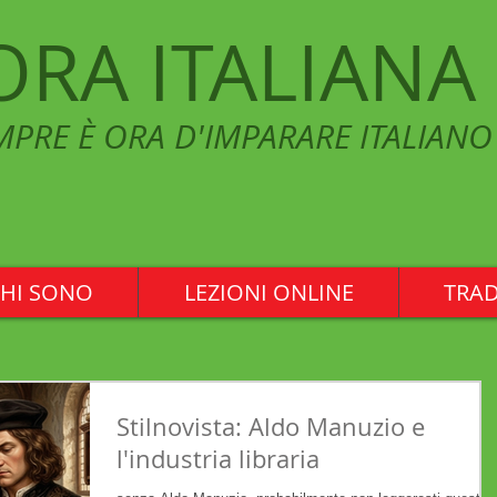
ORA ITALIANA
MPRE È ORA D'IMPARARE ITALIANO
HI SONO
LEZIONI ONLINE
TRAD
Stilnovista: Aldo Manuzio e
l'industria libraria