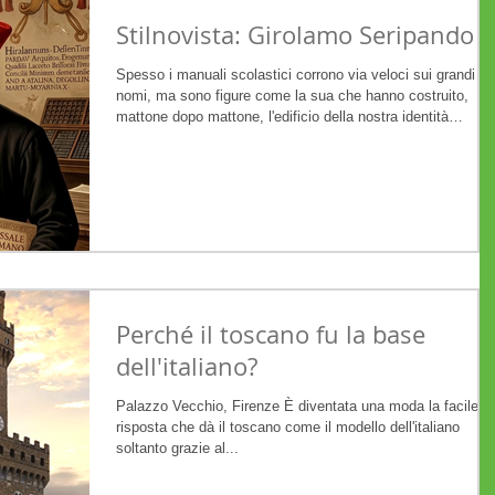
Stilnovista: Girolamo Seripando
Spesso i manuali scolastici corrono via veloci sui grandi
nomi, ma sono figure come la sua che hanno costruito,
mattone dopo mattone, l'edificio della nostra identità
linguistica. Preparati, perché oggi viaggeremo tra la Napoli
vicereale e la Roma del Concilio di Trento, scoprendo com
un uomo di fede abbia potuto influenzare il modo in cui
parliamo e scriviamo ancora oggi: il Cardinale Girolamo
Seripando
Perché il toscano fu la base
dell'italiano?
Palazzo Vecchio, Firenze È diventata una moda la facile
risposta che dà il toscano come il modello dell'italiano
soltanto grazie al...