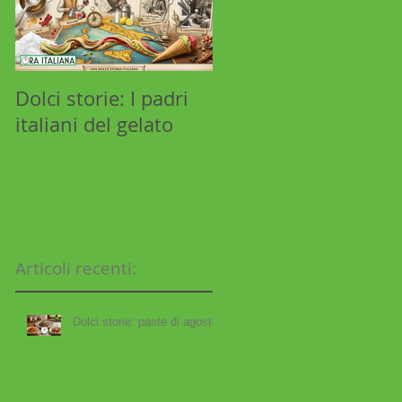
ta
Dolci storie: I padri
Stilnovista: Aldo
italiani del gelato
Manuzio e l'industri
libraria
Articoli recenti:
gi
e
Dolci storie: paste di agosto