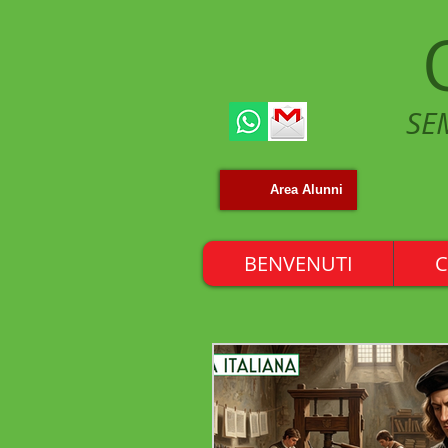
SE
Area Alunni
BENVENUTI
C