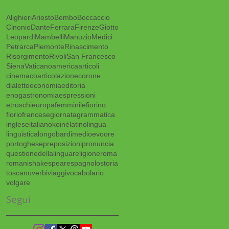
Alighieri
Ariosto
Bembo
Boccaccio
Cinonio
Dante
Ferrara
Firenze
Giotto
Leopardi
Mambelli
Manuzio
Medici
Petrarca
Piemonte
Rinascimento
Risorgimento
Rivoli
San Francesco
Siena
Vaticano
america
articoli
cinema
coarticolazione
corone
dialetto
economia
editoria
enogastronomia
espressioni
etruschi
europa
femminile
fiorino
florio
francese
giornata
grammatica
inglese
italiano
koiné
latino
lingua
linguistica
longobardi
medioevo
ore
portoghese
preposizioni
pronuncia
questionedellalingua
religione
roma
romani
shakespeare
spagnolo
storia
toscano
verbi
viaggi
vocabolario
volgare
Segui