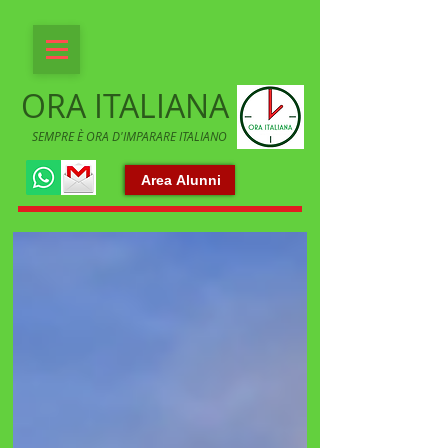
ORA ITALIANA
SEMPRE È ORA D'IMPARARE ITALIANO
Area Alunni