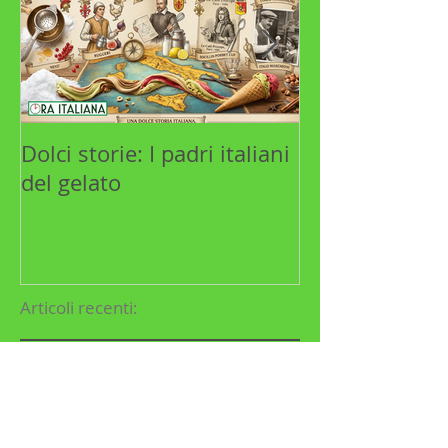
Dolci storie: I padri italiani
Stilnovista: A
del gelato
l'industria libr
Articoli recenti:
Dolci storie: paste di agosto