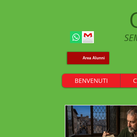
SE
Area Alunni
BENVENUTI
C