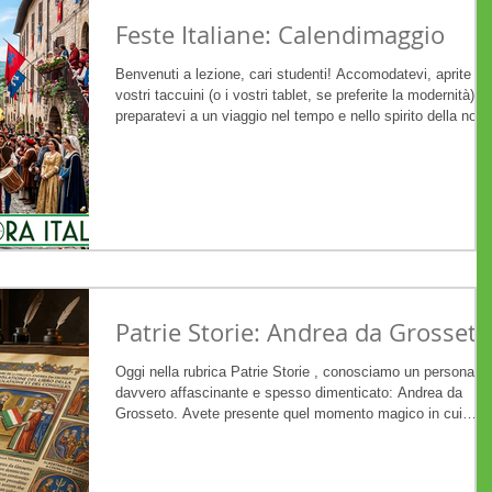
Feste Italiane: Calendimaggio
Benvenuti a lezione, cari studenti! Accomodatevi, aprite i
vostri taccuini (o i vostri tablet, se preferite la modernità) e
preparatevi a un viaggio nel tempo e nello spirito della nost
penisola. Oggi esploreremo un concetto che profuma di fior
appena sbocciati e di rugiada mattutina: il Calendimaggio .
Tracceremo un quadro sintetico ma densissimo di questo
rito di rinascita, confrontandolo con i nostri cugini d'oltralpe.
🌸 Che cos'è il Calendimaggio? Il termine deriva da
Patrie Storie: Andrea da Grosseto
Oggi nella rubrica Patrie Storie , conosciamo un personagg
davvero affascinante e spesso dimenticato: Andrea da
Grosseto. Avete presente quel momento magico in cui
un'intuizione nasce e, piano piano, si trasforma in qualcosa
di concreto? Ecco, Andrea da Grosseto è stato uno dei pri
a "sognare" una lingua che potesse unire tutta la nostra