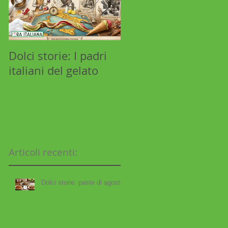
e
Dolci storie: I padri
Stilnovista: Aldo
italiani del gelato
Manuzio e l'industri
libraria
Articoli recenti:
gi
e
Dolci storie: paste di agosto