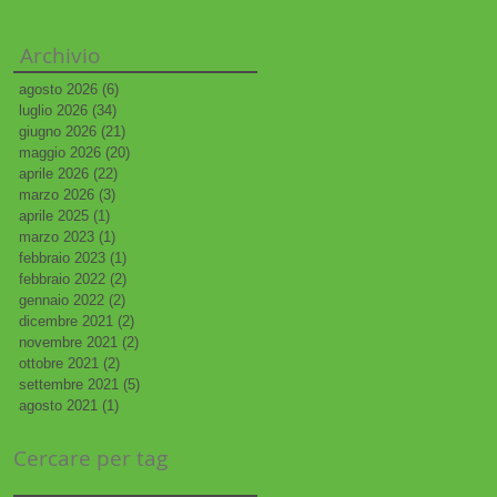
Archivio
agosto 2026
(6)
6 post
luglio 2026
(34)
34 post
giugno 2026
(21)
21 post
maggio 2026
(20)
20 post
aprile 2026
(22)
22 post
marzo 2026
(3)
3 post
aprile 2025
(1)
1 post
marzo 2023
(1)
1 post
febbraio 2023
(1)
1 post
febbraio 2022
(2)
2 post
gennaio 2022
(2)
2 post
dicembre 2021
(2)
2 post
novembre 2021
(2)
2 post
ottobre 2021
(2)
2 post
n
settembre 2021
(5)
5 post
agosto 2021
(1)
1 post
i:
no
Cercare per tag