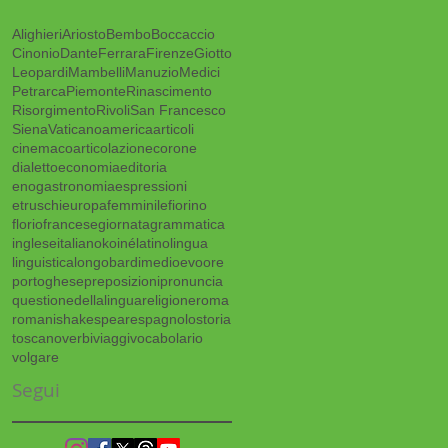
Alighieri
Ariosto
Bembo
Boccaccio
Cinonio
Dante
Ferrara
Firenze
Giotto
Leopardi
Mambelli
Manuzio
Medici
Petrarca
Piemonte
Rinascimento
Risorgimento
Rivoli
San Francesco
Siena
Vaticano
america
articoli
cinema
coarticolazione
corone
dialetto
economia
editoria
enogastronomia
espressioni
etruschi
europa
femminile
fiorino
florio
francese
giornata
grammatica
inglese
italiano
koiné
latino
lingua
linguistica
longobardi
medioevo
ore
portoghese
preposizioni
pronuncia
questionedellalingua
religione
roma
romani
shakespeare
spagnolo
storia
toscano
verbi
viaggi
vocabolario
volgare
Segui