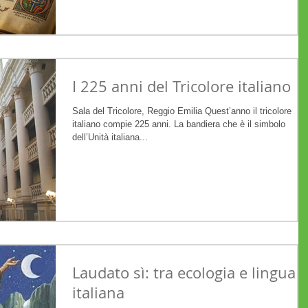
penisola. E dove ha avuto questa visione? Non a Grosseto
come potreste pensare, ma nientemeno che a Parigi, nel
cuore del XIII secolo!
I 225 anni del Tricolore italiano
Sala del Tricolore, Reggio Emilia Quest’anno il tricolore
italiano compie 225 anni. La bandiera che è il simbolo
dell’Unità italiana...
Laudato sì: tra ecologia e lingua
italiana