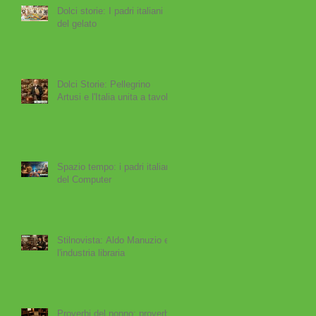
Dolci storie: I padri italiani
del gelato
ra
Dolci Storie: Pellegrino
i
Artusi e l'Italia unita a tavola
Spazio tempo: i padri italiani
del Computer
io
Stilnovista: Aldo Manuzio e
l'industria libraria
mi
Proverbi del nonno: proverbi