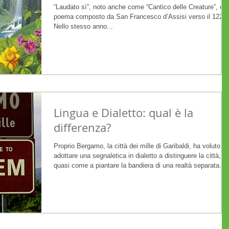
“Laudato sì”, noto anche come “Cantico delle Creature”, è il
poema composto da San Francesco d’Assisi verso il 1224.
Nello stesso anno...
Lingua e Dialetto: qual è la
differenza?
Proprio Bergamo, la città dei mille di Garibaldi, ha voluto
adottare una segnaletica in dialetto a distinguere la città,
quasi come a piantare la bandiera di una realtà separata.
Questo ci permette di avere un’idea di come si trova oggi i
Italia la questione dialettale. mappa dei dialetti italiani - i
colori rappresentano gruppi di dialetti Formazione dei dialett
i dialetti italiani sono infatti dialetti del latino, di cui il tosca
è uno fra i diversi (ma quello che è ri