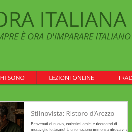
ORA ITALIANA
MPRE È ORA D'IMPARARE ITALIANO
HI SONO
LEZIONI ONLINE
TRAD
Stilnovista: Ristoro d'Arezzo
Benvenuti di nuovo, carissimi amici e ricercatori di
meraviglie letterarie! È un’emozione immensa ritrovarvi qui.