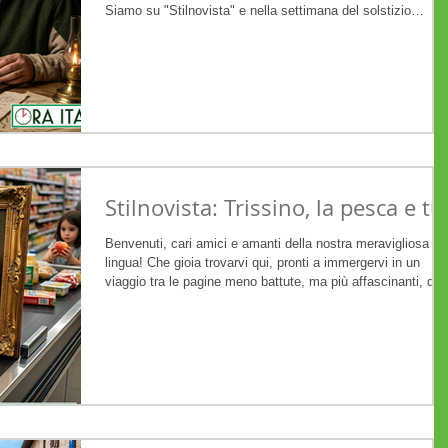
Siamo su "Stilnovista" e nella settimana del solstizio
d'estate il mio cuore batte forte perché stiamo per esplorar
un territorio inesplorato: la nascita della scienza raccontata
nella nostra lingua! Avete presente quando guardate il cielo
stellato, un fossile nella roccia o una cascata impetuosa e
sentite quel desiderio irrefrenabile di capire "come
funziona"? E
Stilnovista: Trissino, la pesca e tu
Benvenuti, cari amici e amanti della nostra meravigliosa
lingua! Che gioia trovarvi qui, pronti a immergervi in un
viaggio tra le pagine meno battute, ma più affascinanti, del
nostro Rinascimento. Siamo sulla rubrica Stilnovista , e og
ho il cuore che batte forte perché parleremo di un uomo ch
non si è accontentato di scrivere poesie, ma ha voluto
letteralmente "rifare i connotati" al nostro modo di scrivere.
Oggi il nostro protagonista è Giangiorgio Trissino . Forse il
no