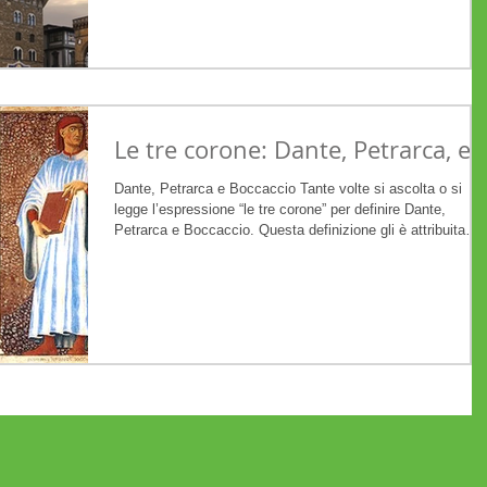
Le tre corone: Dante, Petrarca, e
Dante, Petrarca e Boccaccio Tante volte si ascolta o si
legge l’espressione “le tre corone” per definire Dante,
Petrarca e Boccaccio. Questa definizione gli è attribuita
perché sono considerati i tre più importanti autori della pri
fase della lingua italiana, e in certo modo i padri della stes
lingua. Ma come è nata questa definizione e cosa significa
L’Antichità. Ai tempi dell’impero romano l'incoronazione
poetica era una cerimonia in cui si consegnava a un poeta
consac