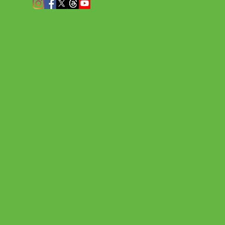
e
r
…
ma
sa
?