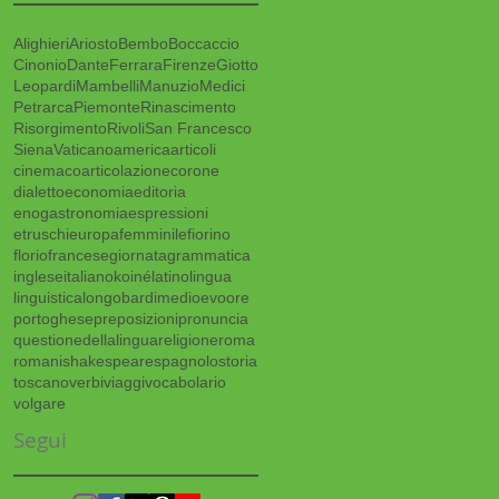
Alighieri
Ariosto
Bembo
Boccaccio
Cinonio
Dante
Ferrara
Firenze
Giotto
Leopardi
Mambelli
Manuzio
Medici
Petrarca
Piemonte
Rinascimento
Risorgimento
Rivoli
San Francesco
Siena
Vaticano
america
articoli
cinema
coarticolazione
corone
dialetto
economia
editoria
enogastronomia
espressioni
etruschi
europa
femminile
fiorino
florio
francese
giornata
grammatica
inglese
italiano
koiné
latino
lingua
linguistica
longobardi
medioevo
ore
portoghese
preposizioni
pronuncia
questionedellalingua
religione
roma
romani
shakespeare
spagnolo
storia
toscano
verbi
viaggi
vocabolario
volgare
a
Segui