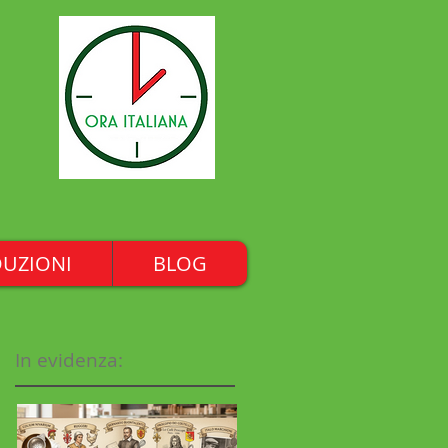
UZIONI
BLOG
In evidenza:
a