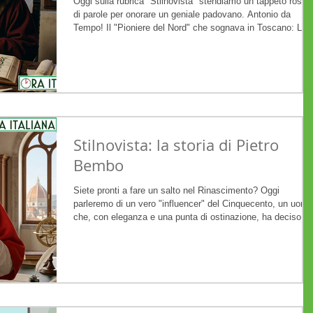
Oggi sulla rubrica "Stilnovista" stendiamo un tappeto rosso
di parole per onorare un geniale padovano. Antonio da
Tempo! Il "Pioniere del Nord" che sognava in Toscano: La
Rivoluzione di Antonio da Tempo Cari lettori del blog, oggi
facciamo un salto all'indietro nel tempo, precisamente nel
1332, in una Padova vibrante di commerci e cultura.
Immaginate un giudice, un uomo di legge abituato ai codici
alle sentenze, che però di notte (o forse tra un'udienza e
l'altra) si dedica
Stilnovista: la storia di Pietro
Bembo
Siete pronti a fare un salto nel Rinascimento? Oggi
parleremo di un vero "influencer" del Cinquecento, un uomo
che, con eleganza e una punta di ostinazione, ha deciso
come tutti noi avremmo dovuto scrivere e parlare per i seco
a venire. Parliamo del grandissimo Pietro Bembo! Pietro
Bembo: L'Architetto della Lingua Italiana Immaginate di
vivere nel 1500. L'Italia è un mosaico di corti splendide, ma
c'è un problema: ognuno scrive un po' come gli pare! Chi
usa il latino, chi i