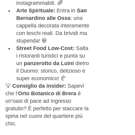
instagrammabili. 🌈
Arte Spirituale:
 Entra in 
San 
Bernardino alle Ossa
: una 
cappella decorata interamente 
con teschi reali. Da brividi ma 
stupenda! 💀
Street Food Low-Cost:
 Salta 
i ristoranti turistici e punta su 
un 
panzerotto da Luini
 dietro 
il Duomo: storico, delizioso e 
super economico! 🥐
💡 
Consiglio da insider:
 Sapevi 
che l’
Orto Botanico di Brera
 è 
un’oasi di pace ad ingresso 
gratuito? È perfetto per staccare la 
spina nel cuore del quartiere più 
chic.