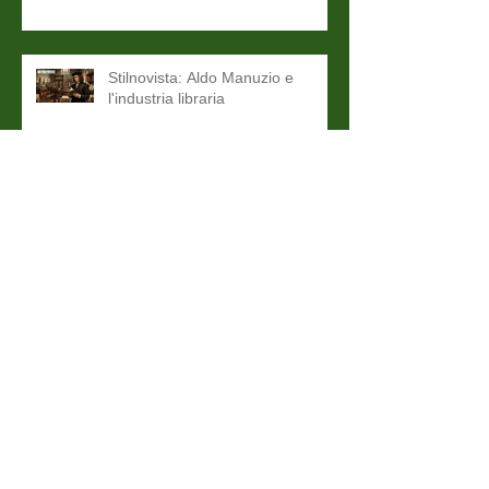
Stilnovista: Aldo Manuzio e
l'industria libraria
Proverbi del nonno: proverbi di
Agosto
Stilnovista. "Le vite" del Vasari e
la bellezza italiana
Belpaese. Giorgio Vasari: L'Uomo
che ha Disegnato l'Italia (e il suo