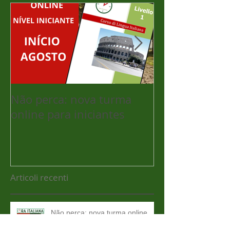
Não perca: nova turma
Eis o significa
online para iniciantes
Articoli recenti
Não perca: nova turma online
para iniciantes